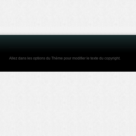
Allez dans les options du Thème pour modifier le texte du copyright.