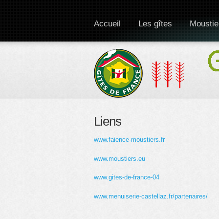
Accueil
Les gîtes
Moustie
Liens
www.faience-moustiers.fr
www.moustiers.eu
www.gites-de-france-04
www.menuiserie-castellaz.fr/partenaires/